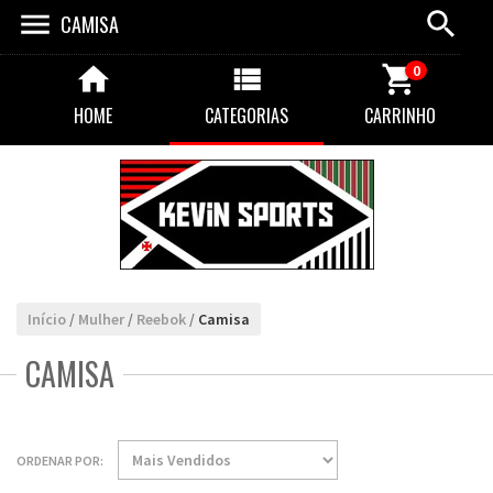
CAMISA
0
HOME
CATEGORIAS
CARRINHO
Início
/
Mulher
/
Reebok
/
Camisa
CAMISA
ORDENAR POR: