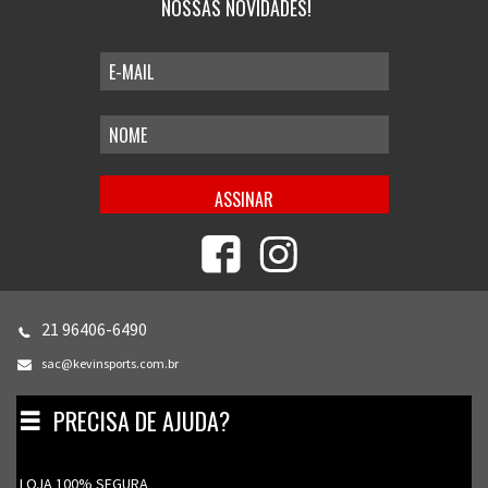
NOSSAS NOVIDADES!
21 96406-6490
sac@kevinsports.com.br
PRECISA DE AJUDA?
Toggle
navigation
LOJA 100% SEGURA