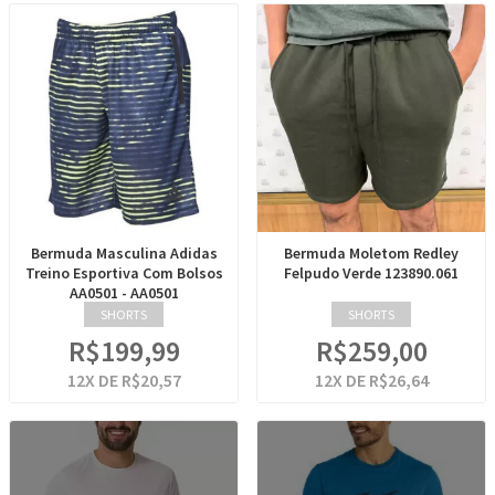
Bermuda Masculina Adidas
Bermuda Moletom Redley
Treino Esportiva Com Bolsos
Felpudo Verde 123890.061
AA0501 - AA0501
SHORTS
SHORTS
R$199,99
R$259,00
12
X DE
R$20,57
12
X DE
R$26,64