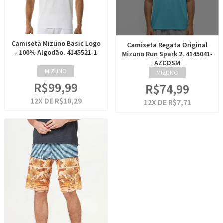
Camiseta Mizuno Basic Logo
Camiseta Regata Original
- 100% Algodão. 4145521-1
Mizuno Run Spark 2. 4145041-
AZCOSM
MIZUNO
MIZUNO
R$99,99
R$74,99
12
X DE
R$10,29
12
X DE
R$7,71