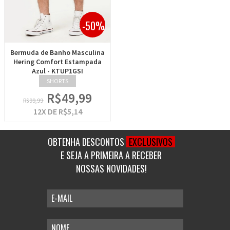
-50%
Bermuda de Banho Masculina
Hering Comfort Estampada
Azul - KTUP1GSI
SHORTS
R$49,99
R$99,99
12
X DE
R$5,14
OBTENHA DESCONTOS
EXCLUSIVOS
E SEJA A PRIMEIRA A RECEBER
NOSSAS NOVIDADES!