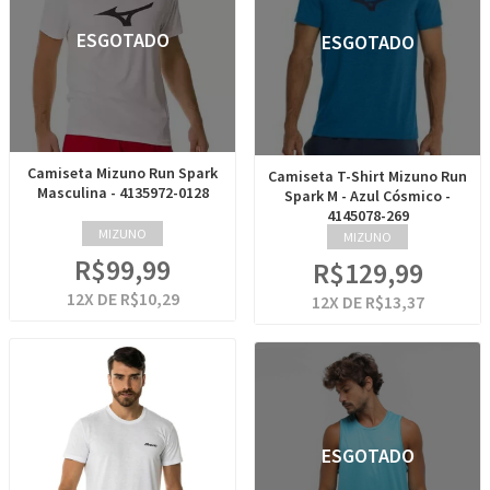
ESGOTADO
ESGOTADO
Camiseta Mizuno Run Spark
Camiseta T-Shirt Mizuno Run
Masculina - 4135972-0128
Spark M - Azul Cósmico -
4145078-269
MIZUNO
MIZUNO
R$99,99
R$129,99
12
X DE
R$10,29
12
X DE
R$13,37
ESGOTADO