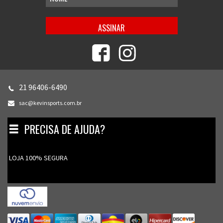
21 96406-6490
sac@kevinsports.com.br
PRECISA DE AJUDA?
Toggle
navigation
LOJA 100% SEGURA