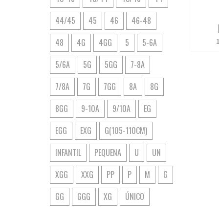
44/45
45
46
46-48
48
4G
4GG
5
5-6A
5/6A
5G
5GG
7-8A
7/8A
7G
7GG
8A
8G
8GG
9-10A
9/10A
EG
EGG
EXG
G(105-110CM)
INFANTIL
PEQUENA
U
UN
XGG
XXG
PP
P
M
G
GG
GGG
XG
ÚNICO