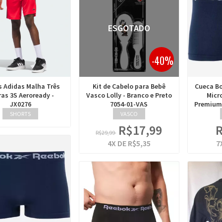
ESGOTADO
-40%
s Adidas Malha Três
Kit de Cabelo para Bebê
Cueca Bo
ras 3S Aeroready -
Vasco Lolly - Branco e Preto
Micr
JX0276
7054-01-VAS
Premium 
SHORTS
VASCO
R$17,99
R
R$29,99
4
X DE
R$5,35
7