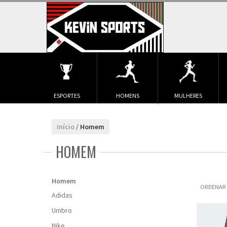
ESPORTES
HOMENS
MULHERES
Início
/
Homem
HOMEM
Homem
ORDENAR 
Adidas
Umbro
Nike