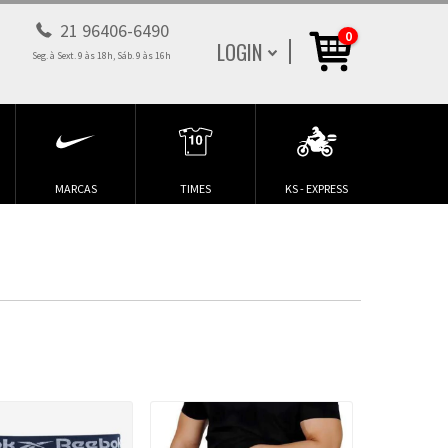
21 96406-6490
0
LOGIN
Seg. à Sext. 9 às 18h, Sáb. 9 às 16h
MARCAS
TIMES
KS - EXPRESS