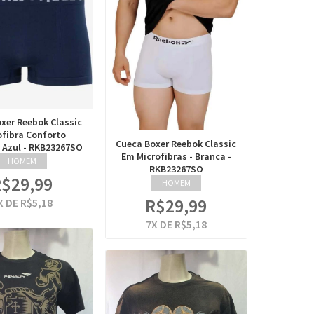
xer Reebok Classic
ofibra Conforto
Cueca Boxer Reebok Classic
Azul - RKB23267SO
Em Microfibras - Branca -
HOMEM
RKB23267SO
$29,99
HOMEM
R$29,99
X DE
R$5,18
7
X DE
R$5,18