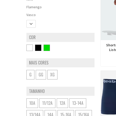
Flamengo
Vasco

COR
Short
List
MAIS CORES
G
GG
XG
TAMANHO
10A
11/12A
12A
13-14A
13/14A
14A
15-16A
15/16A