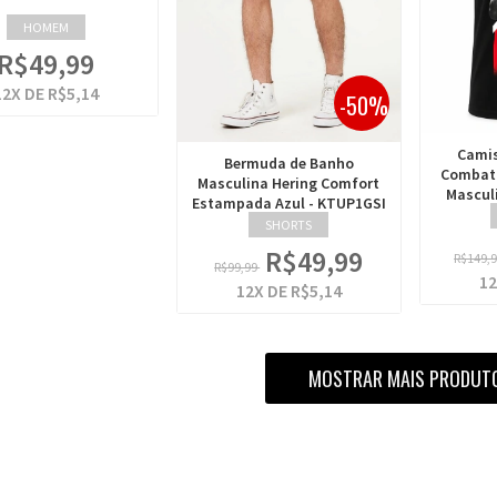
HOMEM
R$49,99
12
X DE
R$5,14
-50%
Camis
Bermuda de Banho
Combat 
Masculina Hering Comfort
Masculi
Estampada Azul - KTUP1GSI
SHORTS
R$49,99
R$149,
R$99,99
12
12
X DE
R$5,14
MOSTRAR MAIS PRODUT