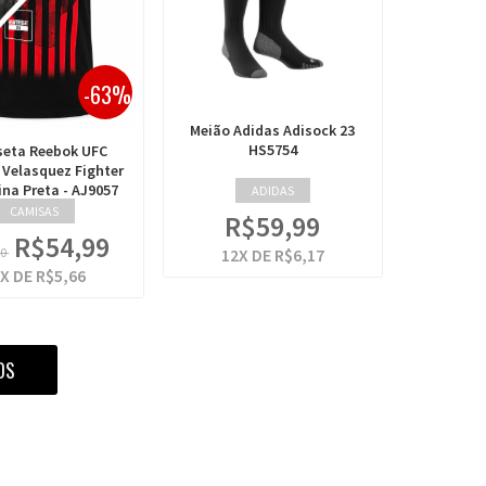
-63%
Meião Adidas Adisock 23
HS5754
eta Reebok UFC
Velasquez Fighter
na Preta - AJ9057
ADIDAS
CAMISAS
R$59,99
R$54,99
12
X DE
R$6,17
90
X DE
R$5,66
OS