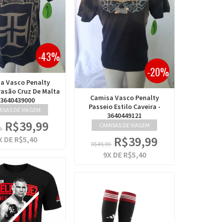
-43%
-20%
a Vasco Penalty
rasão Cruz De Malta
Camisa Vasco Penalty
 3640439000
Passeio Estilo Caveira -
ISAS DE VIAGEM
3640449121
R$39,99
CAMISAS DE VIAGEM
9
R$39,99
X DE
R$5,40
R$49,99
9
X DE
R$5,40