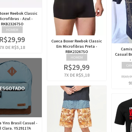
Boxer Reebok Classic
icrofibras - Azul -
RKB23267SO
HOMEM
R$29,99
Cueca Boxer Reebok Classic
Em Microfibras Preta -
7
X DE
R$5,18
Camis
RBK23267SO
Casual B
HOMEM
-
R$29,99
CAM
7
X DE
R$5,18
R$69,9
9
ESGOTADO
 Yins Brasil Casual -
l Clara. YS29117A