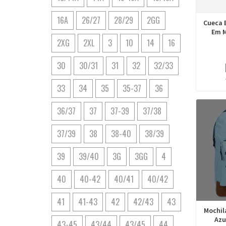
16A
26/27
28/29
2GG
Cueca 
Em M
2XG
2XL
3
10
14
16
30
30/31
31
32
32/33
33
34
35
35-37
36
36/37
37
37-39
37/38
37/39
38
38-40
38/39
39
39/40
3G
3GG
4
40
40-42
40/41
40/42
41
41-43
42
42/43
43
Mochila
Azu
43-45
43/44
43/45
44