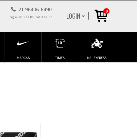
21 96406-6490
0
LOGIN
Seg. à Sext. 9 às 18h, Sáb. 9 às 16h
MARCAS
TIMES
KS - EXPRESS