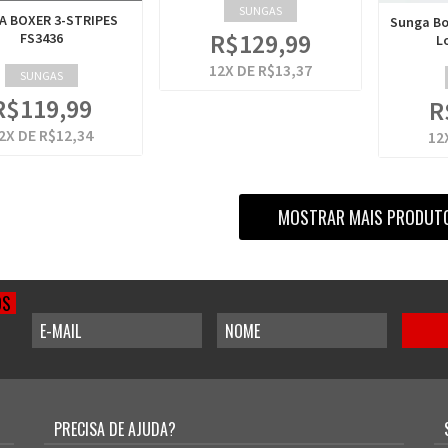
SUNGAS
A BOXER 3-STRIPES
Sunga Bo
R$129,99
FS3436
L
12
X DE
R$13,37
SUNGAS
R$119,99
R
2
X DE
R$12,34
12
MOSTRAR MAIS PRODUT
OS
PRECISA DE AJUDA?