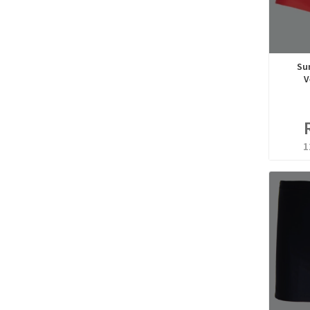
Su
V
1