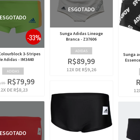
ESGOTADO
ESGOTADO
Sunga Adidas Lineage
-33%
Branca - Z37606
ADIDAS
olourblock 3-Stripes
Sunga a
R$89,99
e Adidas - IM3440
Essence
12
X DE
R$9,26
ADIDAS
R$79,99
R
9,99
12
X DE
R$8,23
12
ESGOTADO