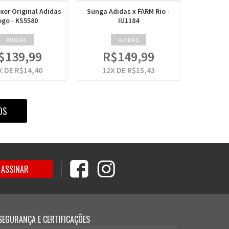
xer Original Adidas
Sunga Adidas x FARM Rio -
ogo - KS5580
IU1184
ADIDAS
ADIDAS
$139,99
R$149,99
X DE
R$14,40
12
X DE
R$15,43
OS
SEGURANÇA E CERTIFICAÇÕES