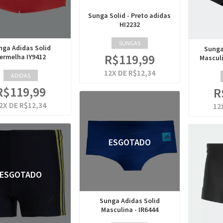
Sunga Solid - Preto adidas
HI2232
SUNGAS
nga Adidas Solid
Sunga
R$119,99
ermelha IY9412
Masculi
12
X DE
R$12,34
ADIDAS
R$119,99
R
2
X DE
R$12,34
12
ESGOTADO
ESGOTADO
Sunga Adidas Solid
Masculina - IR6444