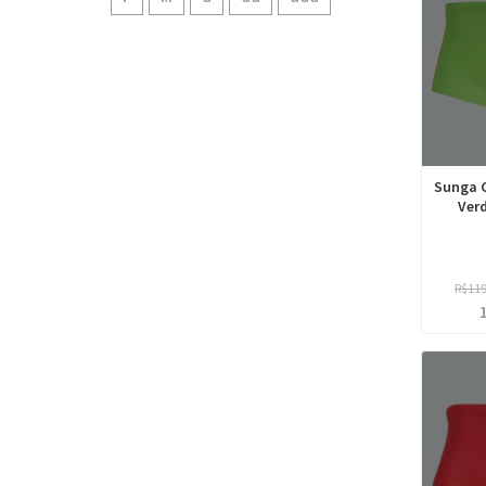
Sunga C
Verd
R$11