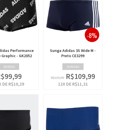
-8%
didas Performance
Sunga Adidas 3S Wide M -
 Graphic - GK2052
Preto CE3299
ADIDAS
SUNGAS
$99,99
R$109,99
R$119,99
X DE
R$10,29
12
X DE
R$11,31