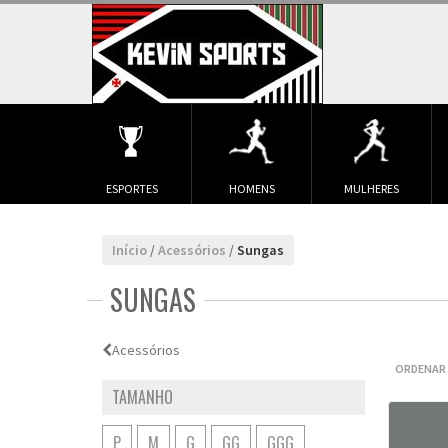
ESPORTES
HOMENS
MULHERES
Início
/
Acessórios
/
Sungas
SUNGAS
Acessórios
ORDENAR 
TAMANHO
P
M
G
GG
GGG