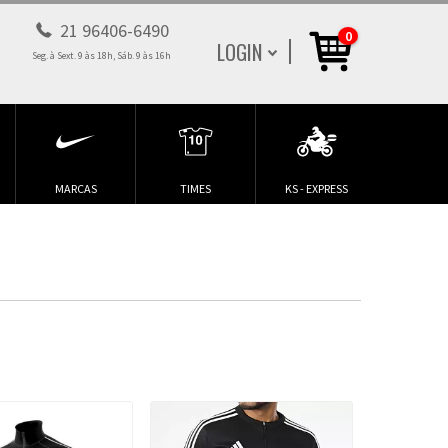
21 96406-6490
0
LOGIN
Seg. à Sext. 9 às 18h, Sáb. 9 às 16h
MARCAS
TIMES
KS - EXPRESS