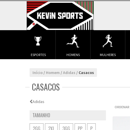
ESPORTES
HOMENS
MULHERES
Início
/
Homem
/
Adidas
/
Casacos
CASACOS
Adidas
ORDENAR 
TAMANHO
2GG
2XL
3GG
PP
P