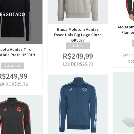
ESGOTADO
Moletom
Blusa Moletom Adidas
Flamen
Essentials Big Logo Cinza
GK9077
CASACOS
ueta Adidas Tiro
R$249,99
tials Preta H60019
R$499,9
12
12
X DE
R$25,72
CASACOS
R$249,99
2
X DE
R$25,72