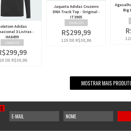
Agasalho
Jaqueta Adidas Cruzeiro
Big 
DNA Track Top - Original -
IT3905
CASACOS
oletom Adidas
R
R$299,99
nacional 3 Listras -
HA8499
12
12
X DE
R$30,86
CASACOS
R$299,99
2
X DE
R$30,86
MOSTRAR MAIS PRODUT
OS