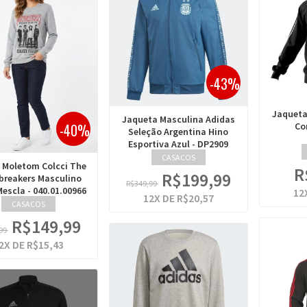
-43%
Jaqueta
Jaqueta Masculina Adidas
-40%
Co
Seleção Argentina Hino
Esportiva Azul - DP2909
CASACOS
 Moletom Colcci The
R
R$199,99
breakers Masculino
R$349,99
Mescla - 040.01.00966
12
12
X DE
R$20,57
CASACOS
R$149,99
99
2
X DE
R$15,43