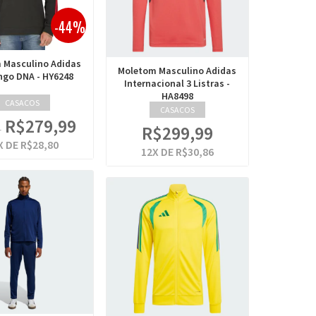
-44%
 Masculino Adidas
Moletom Masculino Adidas
go DNA - HY6248
Internacional 3 Listras -
HA8498
CASACOS
CASACOS
R$279,99
R$299,99
9
X DE
R$28,80
12
X DE
R$30,86