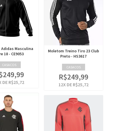
 Adidas Masculina
Moletom Treino Tiro 23 Club
re 18 - CE9053
Preto - HS3617
CASACOS
CASACOS
$249,99
R$249,99
X DE
R$25,72
12
X DE
R$25,72