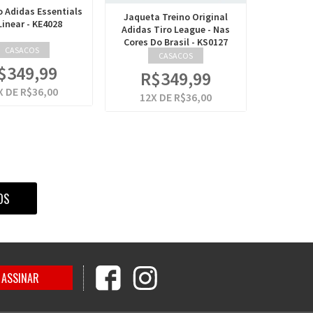
 Adidas Essentials
Jaqueta Treino Original
Linear - KE4028
Adidas Tiro League - Nas
Cores Do Brasil - KS0127
CASACOS
CASACOS
$349,99
R$349,99
X DE
R$36,00
12
X DE
R$36,00
OS