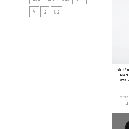
M
G
GG
Blusão
Heart
Cinza 
R$249,
1