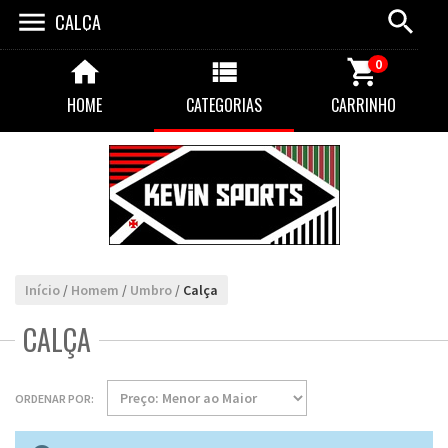
CALÇA
0
HOME
CATEGORIAS
CARRINHO
Início
/
Homem
/
Umbro
/
Calça
CALÇA
ORDENAR POR: