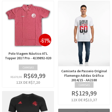
-61%
Polo Viagem Náutico ATL
Topper 2017 Pro - 4139892-020
CAMISAS
Camiseta de Passeio Original
R$69,99
Flamengo Adidas Gráfica
R$179,99
2014/15 - AA2188
12
X DE
R$7,20
CAMISAS
R$129,99
12
X DE
R$13,37