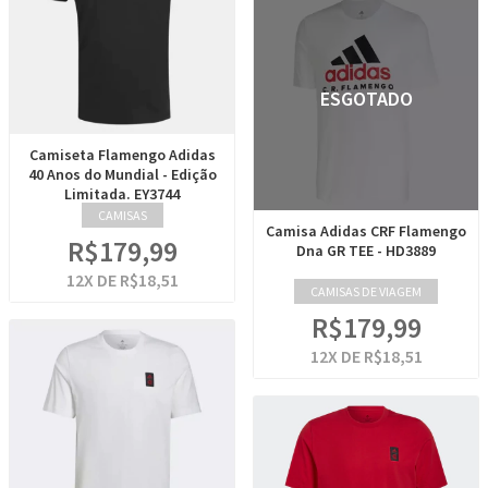
ESGOTADO
Camiseta Flamengo Adidas
40 Anos do Mundial - Edição
Limitada. EY3744
CAMISAS
Camisa Adidas CRF Flamengo
R$179,99
Dna GR TEE - HD3889
12
X DE
R$18,51
CAMISAS DE VIAGEM
R$179,99
12
X DE
R$18,51