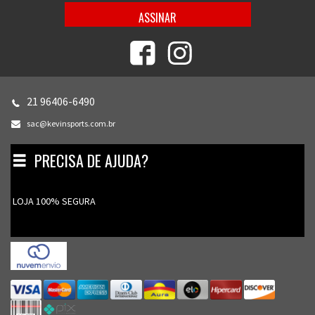
21 96406-6490
sac@kevinsports.com.br
PRECISA DE AJUDA?
Toggle
navigation
LOJA 100% SEGURA