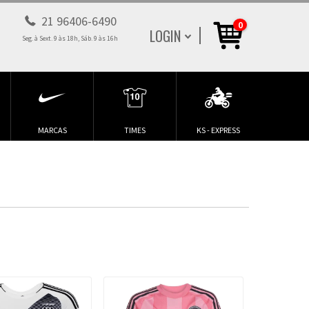
21 96406-6490
0
LOGIN
Seg. à Sext. 9 às 18h, Sáb. 9 às 16h
MARCAS
TIMES
KS - EXPRESS