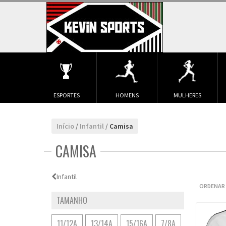
ESPORTES
HOMENS
MULHERES
Início
/
Infantil
/
Camisa
CAMISA
Infantil
ORDENAR 
TAMANHO
11/12A
13/14A
15/16A
7/8A