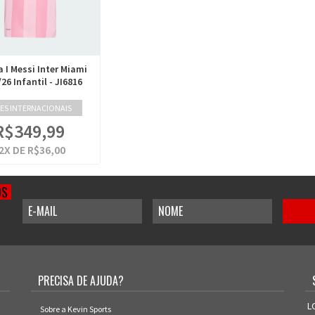
 I Messi Inter Miami
/26 Infantil - JI6816
ES INTERNACIONAIS
R$349,99
2
X DE
R$36,00
OS
PRECISA DE AJUDA?
L
Sobre a Kevin Sports