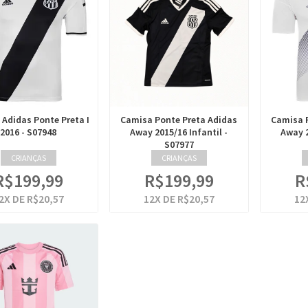
Adidas Ponte Preta I
Camisa Ponte Preta Adidas
Camisa 
2016 - S07948
Away 2015/16 Infantil -
Away 2
S07977
CRIANÇAS
CRIANÇAS
R$199,99
R$199,99
R
2
X DE
R$20,57
12
X DE
R$20,57
12