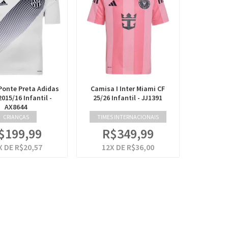
Ponte Preta Adidas
Camisa I Inter Miami CF
015/16 Infantil -
25/26 Infantil - JJ1391
AX8644
CRIANÇAS
TIMES INTERNACIONAIS
$199,99
R$349,99
X DE
R$20,57
12
X DE
R$36,00