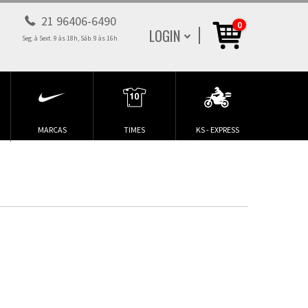
21 96406-6490
0
LOGIN
Seg. à Sext. 9 às 18h, Sáb. 9 às 16h
MARCAS
TIMES
KS - EXPRESS