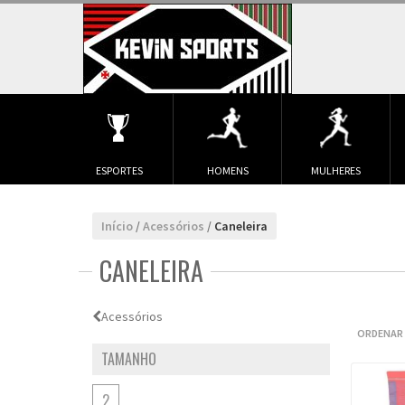
ESPORTES
HOMENS
MULHERES
Início
/
Acessórios
/
Caneleira
CANELEIRA
Acessórios
ORDENAR 
TAMANHO
2