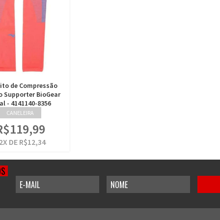
ito de Compressão
o Supporter BioGear
al - 4141140-8356
CANELEIRA
R$119,99
2
X DE
R$12,34
OS