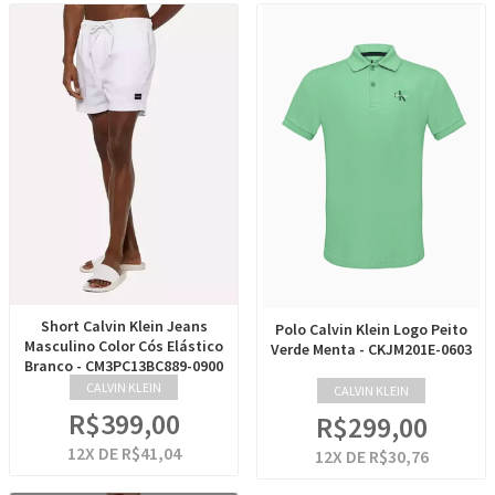
Short Calvin Klein Jeans
Polo Calvin Klein Logo Peito
Masculino Color Cós Elástico
Verde Menta - CKJM201E-0603
Branco - CM3PC13BC889-0900
CALVIN KLEIN
CALVIN KLEIN
R$399,00
R$299,00
12
X DE
R$41,04
12
X DE
R$30,76