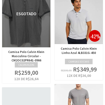
ESGOTADO
-42%
Camisa Polo Calvin Klein
Camisa Polo Calvin Klein
Linho Azul 4LB331G-450
Masculina Circular -
CM2OC02PR641-0966
CAMISAS SOCIAIS
CALVIN KLEIN
R$349,99
R$259,00
R$599,99
12
X DE
R$36,00
12
X DE
R$26,64