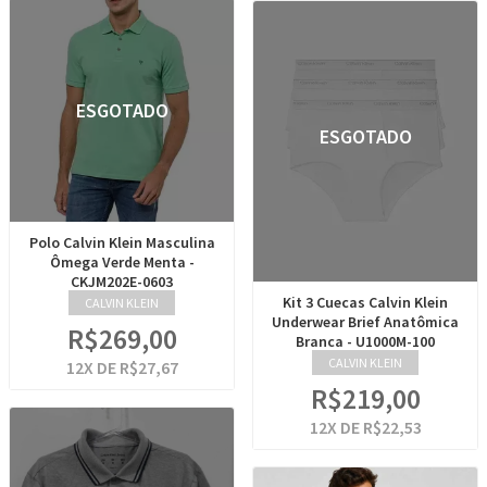
ESGOTADO
ESGOTADO
Polo Calvin Klein Masculina
Ômega Verde Menta -
CKJM202E-0603
Kit 3 Cuecas Calvin Klein
CALVIN KLEIN
Underwear Brief Anatômica
R$269,00
Branca - U1000M-100
CALVIN KLEIN
12
X DE
R$27,67
R$219,00
12
X DE
R$22,53