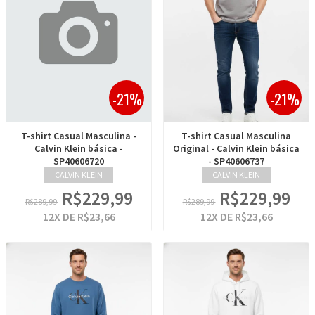
-21%
-21%
T-shirt Casual Masculina -
T-shirt Casual Masculina
Calvin Klein básica -
Original - Calvin Klein básica
SP40606720
- SP40606737
CALVIN KLEIN
CALVIN KLEIN
R$229,99
R$229,99
R$289,99
R$289,99
12
X DE
R$23,66
12
X DE
R$23,66