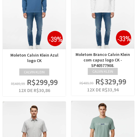
-33%
-39%
Moletom Branco Calvin Klein
Moleton Calvin Klein Azul
com capuz logo CK -
logo CK
SP40577908.
CALVIN KLEIN
CALVIN KLEIN
R$329,99
R$299,99
R$489,99
R$489,99
12
X DE
R$33,94
12
X DE
R$30,86