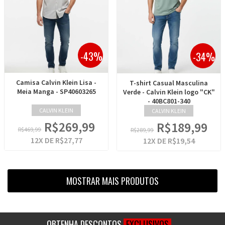
-43%
-34%
Camisa Calvin Klein Lisa -
T-shirt Casual Masculina
Meia Manga - SP40603265
Verde - Calvin Klein logo "CK"
- 40BC801-340
CALVIN KLEIN
CALVIN KLEIN
R$269,99
R$189,99
R$469,99
R$289,99
12
X DE
R$27,77
12
X DE
R$19,54
MOSTRAR MAIS PRODUTOS
OBTENHA DESCONTOS
EXCLUSIVOS