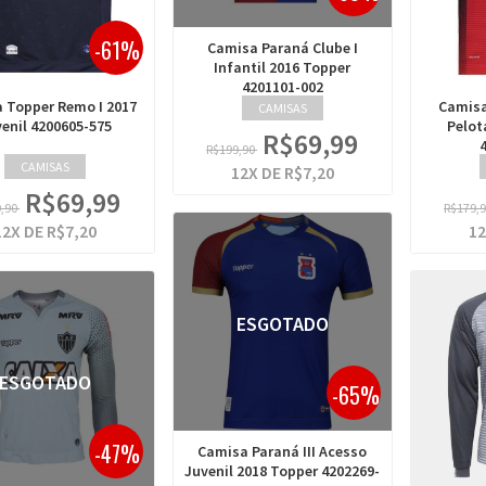
-61%
Camisa Paraná Clube I
Infantil 2016 Topper
4201101-002
 Topper Remo I 2017
Camisa
CAMISAS
enil 4200605-575
Pelot
R$69,99
R$199,90
CAMISAS
12
X DE
R$7,20
R$69,99
9,90
R$179,
12
X DE
R$7,20
12
ESGOTADO
ESGOTADO
-65%
-47%
Camisa Paraná III Acesso
Juvenil 2018 Topper 4202269-