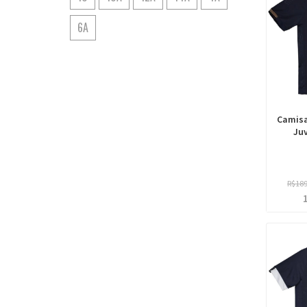
6A
Camisa
Juv
R$18