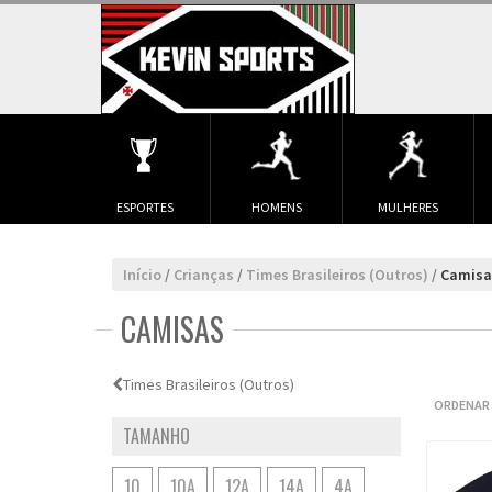
ESPORTES
HOMENS
MULHERES
Início
/
Crianças
/
Times Brasileiros (Outros)
/
Camisa
CAMISAS
Times Brasileiros (Outros)
ORDENAR 
TAMANHO
10
10A
12A
14A
4A