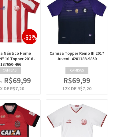
-63%
a Náutico Home
Camisa Topper Remo III 2017
 Nº 10 Topper 2016 -
Juvenil 4201188-9850
4137650-466
CAMISAS
CAMISAS
R$69,99
R$69,99
99
X DE
R$7,20
12
X DE
R$7,20