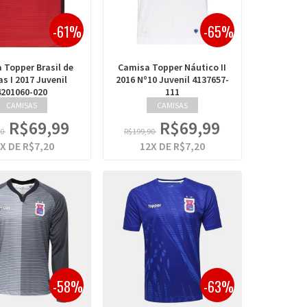
-61%
-65%
 Topper Brasil de
Camisa Topper Náutico II
as I 2017 Juvenil
2016 Nº10 Juvenil 4137657-
4201060-020
111
CAMISAS
CAMISAS
R$69,99
R$69,99
90
R$199,90
X DE
R$7,20
12
X DE
R$7,20
-58%
-63%