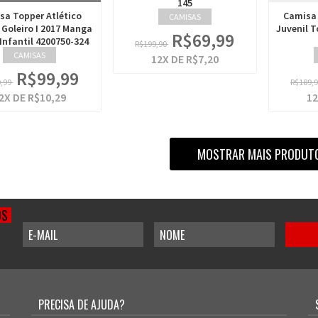
145
sa Topper Atlético
Camisa 
CAMISAS
 Goleiro I 2017 Manga
Juvenil T
R$69,99
Infantil 4200750-324
R$199,90
CAMISAS
12
X DE
R$7,20
R$99,99
9,99
R$189,
2
X DE
R$10,29
12
MOSTRAR MAIS PRODUT
OS
PRECISA DE AJUDA?