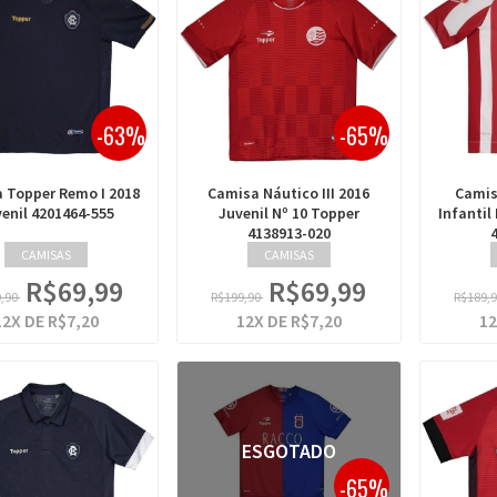
-63%
-65%
 Topper Remo I 2018
Camisa Náutico III 2016
Camis
enil 4201464-555
Juvenil Nº 10 Topper
Infantil
4138913-020
CAMISAS
CAMISAS
R$69,99
R$69,99
9,90
R$199,90
R$189,
12
X DE
R$7,20
12
X DE
R$7,20
12
ESGOTADO
-65%