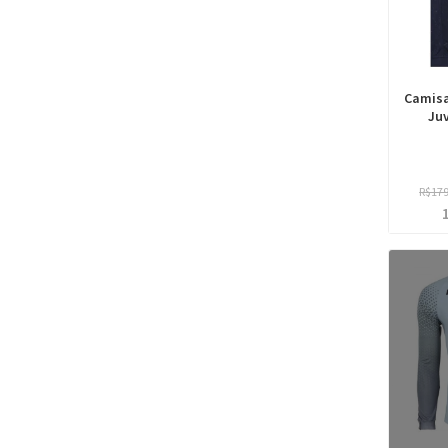
Camisa
Juv
R$17