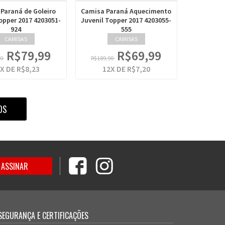
Paraná de Goleiro
Camisa Paraná Aquecimento
opper 2017 4203051-
Juvenil Topper 2017 4203055-
924
555
CAMISAS
CAMISAS
R$79,99
R$69,99
90
R$189,90
X DE
R$8,23
12
X DE
R$7,20
OS
SEGURANÇA E CERTIFICAÇÕES