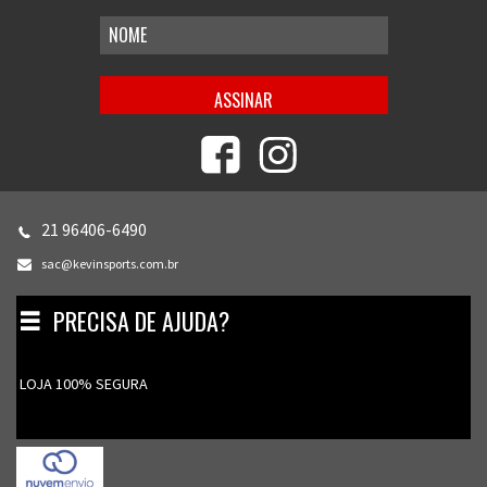
21 96406-6490
sac@kevinsports.com.br
PRECISA DE AJUDA?
Toggle
navigation
LOJA 100% SEGURA