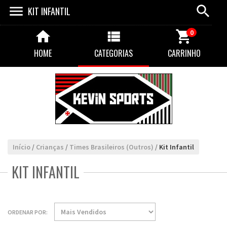
KIT INFANTIL
0
HOME
CATEGORIAS
CARRINHO
Início
/
Crianças
/
Times Brasileiros (Outros)
/
Kit Infantil
KIT INFANTIL
ORDENAR POR: