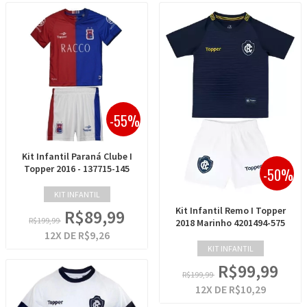
-55%
Kit Infantil Paraná Clube I
Topper 2016 - 137715-145
-50%
KIT INFANTIL
Kit Infantil Remo I Topper
R$89,99
R$199,99
2018 Marinho 4201494-575
12
X DE
R$9,26
KIT INFANTIL
R$99,99
R$199,99
12
X DE
R$10,29