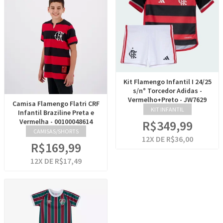
Kit Flamengo Infantil I 24/25
s/n° Torcedor Adidas -
Vermelho+Preto - JW7629
Camisa Flamengo Flatri CRF
KIT INFANTIL
Infantil Braziline Preta e
Vermelha - 00100048614
R$349,99
CAMISAS/SHORTS
12
X DE
R$36,00
R$169,99
12
X DE
R$17,49