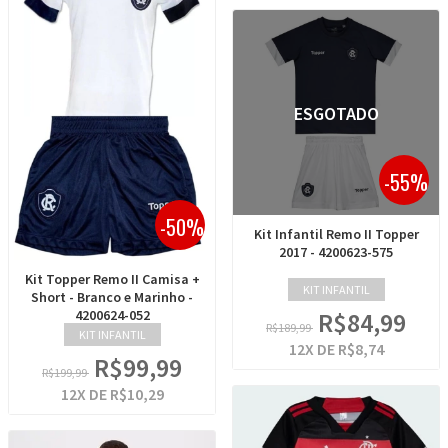
ESGOTADO
-55%
-50%
Kit Infantil Remo II Topper
2017 - 4200623-575
Kit Topper Remo II Camisa +
KIT INFANTIL
Short - Branco e Marinho -
R$84,99
4200624-052
R$189,99
KIT INFANTIL
12
X DE
R$8,74
R$99,99
R$199,99
12
X DE
R$10,29